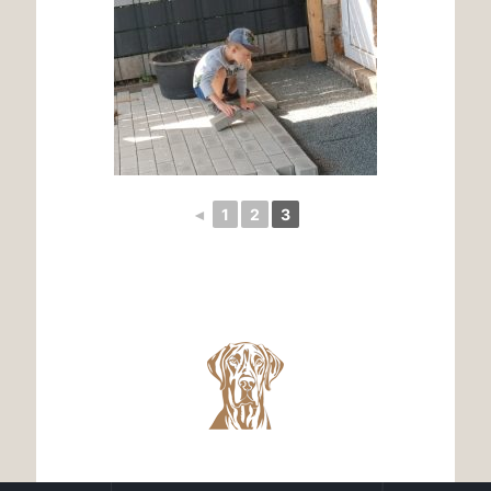
◄
1
2
3