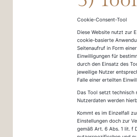
5) Too
Cookie-Consent-Tool
Diese Website nutzt zur E
cookie-basierte Anwendun
Seitenaufruf in Form eine
Einwilligungen für besti
durch den Einsatz des Too
jeweilige Nutzer entsprec
Falle einer erteilten Ein
Das Tool setzt technisch
Nutzerdaten werden hierbe
Kommt es im Einzelfall z
Einstellungen doch zur V
gemäß Art. 6 Abs. 1 lit. 
nutzerspezifischen und n