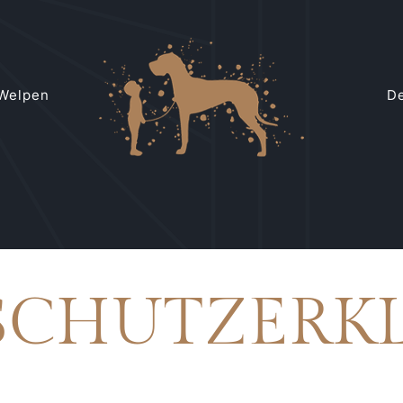
Welpen
De
SCHUTZERK