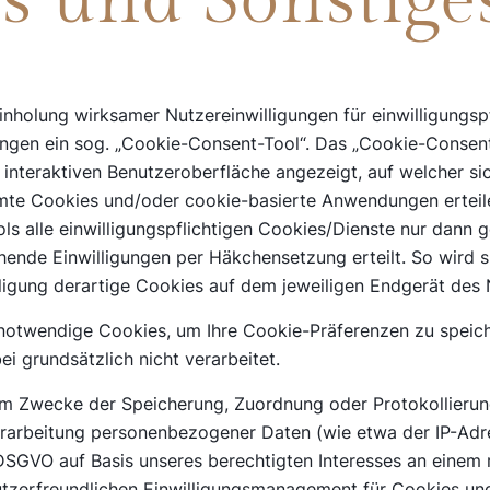
ls und Sonstige
inholung wirksamer Nutzereinwilligungen für einwilligungsp
gen ein sog. „Cookie-Consent-Tool“. Das „Cookie-Consent
r interaktiven Benutzeroberfläche angezeigt, auf welcher 
mmte Cookies und/oder cookie-basierte Anwendungen erteil
ls alle einwilligungspflichtigen Cookies/Dienste nur dann 
hende Einwilligungen per Häkchensetzung erteilt. So wird si
willigung derartige Cookies auf dem jeweiligen Endgerät des
 notwendige Cookies, um Ihre Cookie-Präferenzen zu spei
i grundsätzlich nicht verarbeitet.
um Zwecke der Speicherung, Zuordnung oder Protokollieru
erarbeitung personenbezogener Daten (wie etwa der IP-Adre
f DSGVO auf Basis unseres berechtigten Interesses an einem
utzerfreundlichen Einwilligungsmanagement für Cookies und