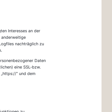
gten Interesses an der
r anderweitige
Logfiles nachträglich zu
n.
personenbezogener Daten
tlichen) eine SSL-bzw.
 „https://“ und dem
Funktionen zu