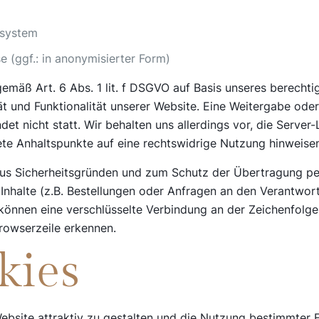
ssystem
 (ggf.: in anonymisierter Form)
gemäß Art. 6 Abs. 1 lit. f DSGVO auf Basis unseres berechti
ät und Funktionalität unserer Website. Eine Weitergabe ode
t nicht statt. Wir behalten uns allerdings vor, die Server-
ete Anhaltspunkte auf eine rechtswidrige Nutzung hinweise
aus Sicherheitsgründen und zum Schutz der Übertragung 
 Inhalte (z.B. Bestellungen oder Anfragen an den Verantwor
können eine verschlüsselte Verbindung an der Zeichenfolge
rowserzeile erkennen.
kies
bsite attraktiv zu gestalten und die Nutzung bestimmter 